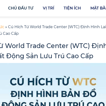
CHỦ ĐẦU TƯ
VỊ TRÍ
TIỆN ÍCH
MẶT B
Tức
»
Cú Hích Từ World Trade Center (WTC) Định Hình Lạ
ú Cao Cấp
ừ World Trade Center (WTC) Định
ất Động Sản Lưu Trú Cao Cấp