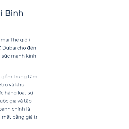
i Bình
mại Thế giới)
C Dubai cho đến
ụ sức mạnh kinh
o gồm trung tâm
etro và khu
ức hàng loạt sự
uốc gia và tập
oanh chính là
 mặt bằng giá trị