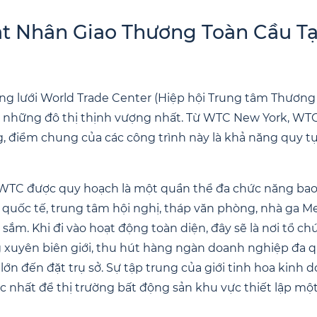
ạt Nhân Giao Thương Toàn Cầu Tạ
ạng lưới World Trade Center (Hiệp hội Trung tâm Thương 
ại những đô thị thịnh vượng nhất. Từ WTC New York, WT
 điểm chung của các công trình này là khả năng quy t
 WTC được quy hoạch là một quần thể đa chức năng ba
m quốc tế, trung tâm hội nghị, tháp văn phòng, nhà ga M
ắm. Khi đi vào hoạt động toàn diện, đây sẽ là nơi tổ ch
 xuyên biên giới, thu hút hàng ngàn doanh nghiệp đa q
ớn đến đặt trụ sở. Sự tập trung của giới tinh hoa kinh d
c nhất để thị trường bất động sản khu vực thiết lập một